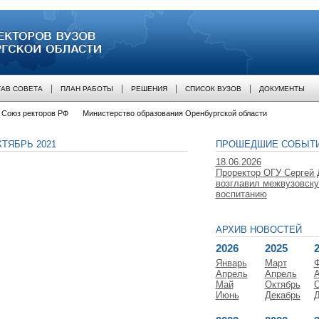
 вузов оренбургской области
АВ СОВЕТА
ПЛАН РАБОТЫ
РЕШЕНИЯ
СПИСОК ВУЗОВ
ДОКУМЕНТЫ
Союз ректоров РФ
Министерство образования Оренбургской области
ТЯБРЬ 2021
ПРОШЕДШИЕ СОБЫТ
18.06.2026
Проректор ОГУ Сергей
возглавил межвузовск
воспитанию
АРХИВ НОВОСТЕЙ
2026
2025
Январь
Март
Апрель
Апрель
А
Май
Октябрь
О
Июнь
Декабрь
Д