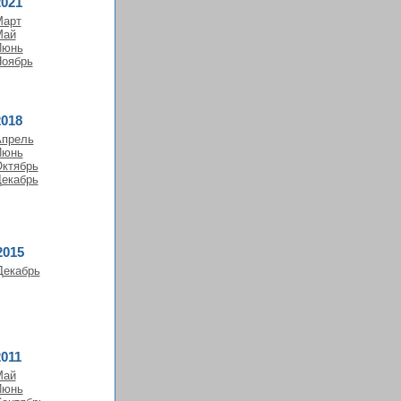
2021
Март
Май
Июнь
оябрь
2018
прель
Июнь
ктябрь
екабрь
2015
Декабрь
2011
Май
Июнь