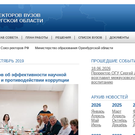
 вузов оренбургской области
АВ СОВЕТА
ПЛАН РАБОТЫ
РЕШЕНИЯ
СПИСОК ВУЗОВ
ДОКУМЕНТЫ
Союз ректоров РФ
Министерство образования Оренбургской области
ТЯБРЬ 2019
ПРОШЕДШИЕ СОБЫТ
18.06.2026
Проректор ОГУ Сергей
ов об эффективности научной
возглавил межвузовск
 и противодействии коррупции
воспитанию
АРХИВ НОВОСТЕЙ
2026
2025
Январь
Март
Апрель
Апрель
А
Май
Октябрь
О
Июнь
Декабрь
Д