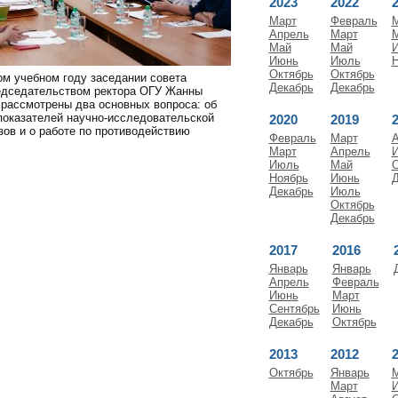
2023
2022
Март
Февраль
Апрель
Март
Май
Май
Июнь
Июль
Н
Октябрь
Октябрь
ом учебном году заседании совета
Декабрь
Декабрь
едседательством ректора ОГУ Жанны
рассмотрены два основных вопроса: об
оказателей научно-исследовательской
2020
2019
зов и о работе по противодействию
Февраль
Март
А
Март
Апрель
Июль
Май
О
Ноябрь
Июнь
Д
Декабрь
Июль
Октябрь
Декабрь
2017
2016
Январь
Январь
Апрель
Февраль
Июнь
Март
Сентябрь
Июнь
Декабрь
Октябрь
2013
2012
Октябрь
Январь
Март