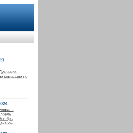
ИЯ
 Дужников
ую комиссию по
2024
Февраль
прель
ктябрь
екабрь