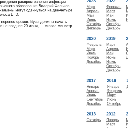
2023
2022
реждения распространения инфекции
 высшего образования Валерий Фальков.
Март
Февраль
экзамены могут сдвинуться на две-четыре
Апрель
Март
реноса ЕГЭ.
Май
Май
Июнь
Июль
Н
перенос сроков. Вузы должны начать
Октябрь
Октябрь
в не позднее 20 июня, — сказал министр.
Декабрь
Декабрь
2020
2019
Февраль
Март
А
Март
Апрель
Июль
Май
О
Ноябрь
Июнь
Д
Декабрь
Июль
Октябрь
Декабрь
2017
2016
Январь
Январь
Апрель
Февраль
Июнь
Март
Сентябрь
Июнь
Декабрь
Октябрь
2013
2012
Октябрь
Январь
Март