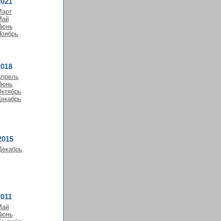
2021
Март
Май
Июнь
оябрь
2018
прель
Июнь
ктябрь
екабрь
2015
Декабрь
2011
Май
Июнь