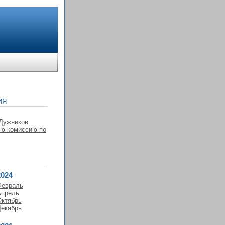
ИЯ
 Дужников
ую комиссию по
2024
Февраль
прель
ктябрь
екабрь