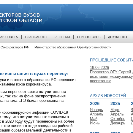
 вузов оренбургской области
АВ СОВЕТА
ПЛАН РАБОТЫ
РЕШЕНИЯ
СПИСОК ВУЗОВ
ДОКУМЕНТЫ
Союз ректоров РФ
Министерство образования Оренбургской области
ПРОШЕДШИЕ СОБЫТ
18.06.2026
Проректор ОГУ Сергей
е испытания в вузах перенесут
возглавил межвузовск
уки и высшего образования РФ переносит
воспитанию
кзамены из-за коронавируса.
сии перенесет сроки вступительных
АРХИВ НОВОСТЕЙ
х, так как на фоне распространения
та начала ЕГЭ была перенесена на
2026
2025
Январь
Март
 коронавирусной инфекции COVID-19
Апрель
Апрель
А
к тому, что вступительные экзамены в
Май
Октябрь
О
х в 2020 году будут перенесены на более
Июнь
Декабрь
Д
б этом заявил в ходе заседания рабочей
изации образовательной деятельности в