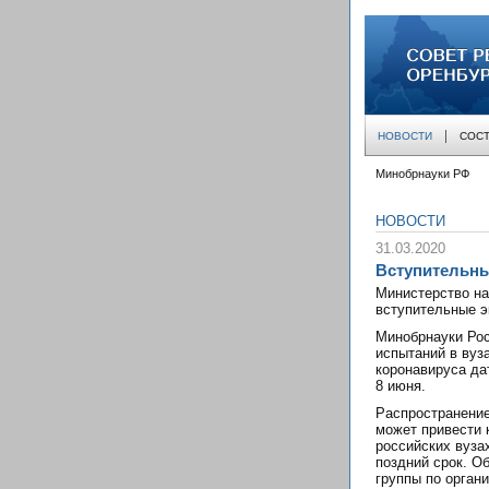
совет ректоров
НОВОСТИ
СОСТ
Минобрнауки РФ
НОВОСТИ
31.03.2020
Вступительны
Министерство на
вступительные э
Минобрнауки Рос
испытаний в вуза
коронавируса да
8 июня.
Распространение
может привести 
российских вуза
поздний срок. О
группы по орган